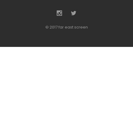
© 2017 far east screen