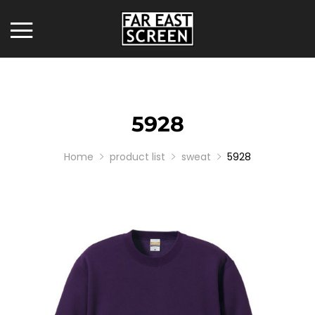
5928
Home
product list
sweat
5928