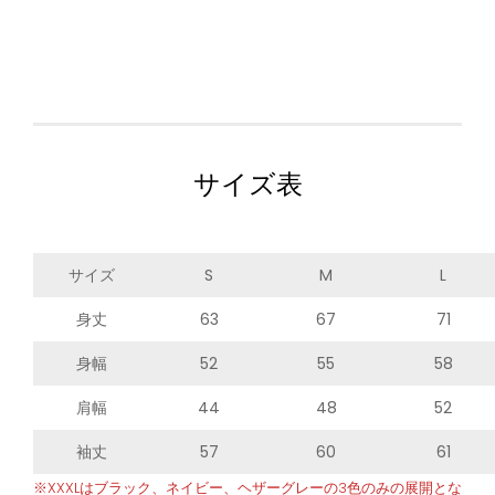
サイズ表
サイズ
S
M
L
身丈
63
67
71
身幅
52
55
58
肩幅
44
48
52
袖丈
57
60
61
※XXXLはブラック、ネイビー、ヘザーグレーの3色のみの展開とな