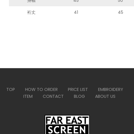
身幅
45
50
裄丈
41
45
TOP
HOW TO ORDER
PRICE LIST
EMBROIDERY
ITEM
CONTACT
BLOG
ABOUT US