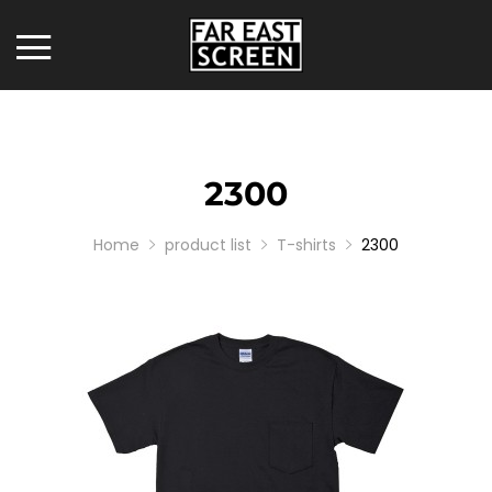
2300
Home
product list
T-shirts
2300