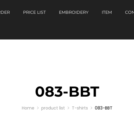
RDER
PRICE LIST
EMBROIDERY
ITEM
CON
083-BBT
Home
product list
T-shirts
083-BBT