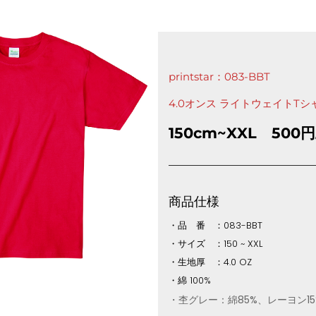
printstar：083-BBT
4.0オンス ライトウェイトTシ
150cm~XXL 500円
商品仕様
・品 番 ：083-BBT
・サイズ ：150 ~ XXL
・生地厚 ：4.0 OZ
・綿 100%
・杢グレー：綿85%、レーヨン15