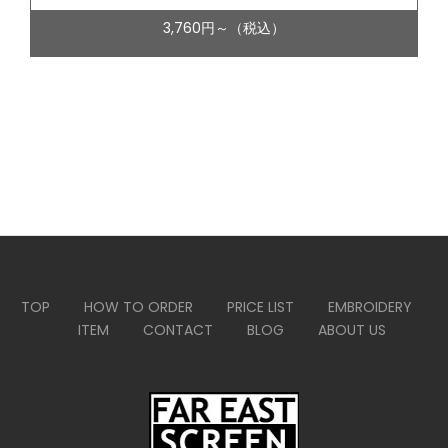
3,760円～（税込）
TOP
HOW TO ORDER
PRICE LIST
EMBROIDERY
ITEM
CONTACT
BLOG
ABOUT US