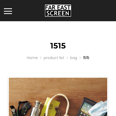
1515
Home
product list
bag
1515