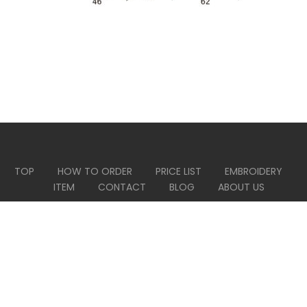
TOP
HOW TO ORDER
PRICE LIST
EMBROIDERY
ITEM
CONTACT
BLOG
ABOUT US